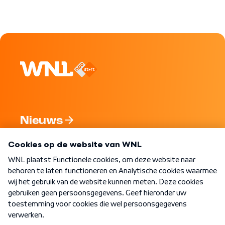
Nieuws
Programma's
Over WNL
Nieuwsbrief
Word Lid