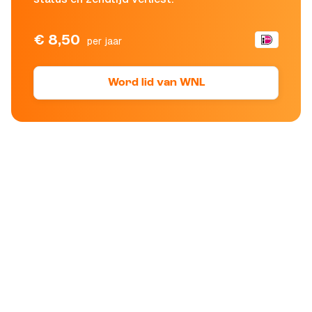
€ 8,50
per jaar
Word lid van WNL