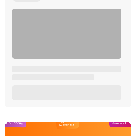
Café
Op Zondag
Sven op 1
Kockelmann