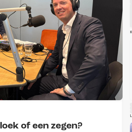
K
L
loek of een zegen?