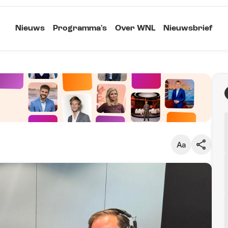
Nieuws
Programma's
Over WNL
Nieuwsbrief
Klein
Kopieer link
Standaard
Groot