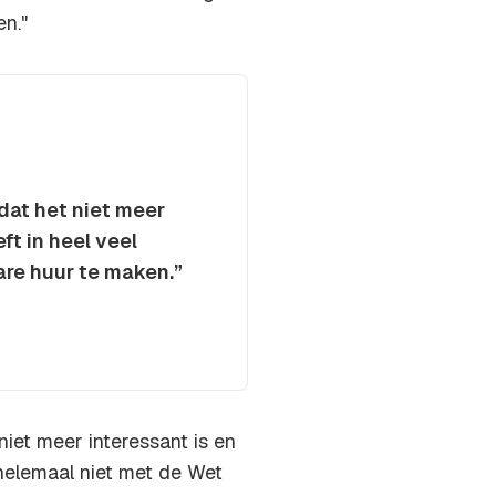
en."
dat het niet meer
ft in heel veel
are huur te maken.”
iet meer interessant is en
 helemaal niet met de Wet