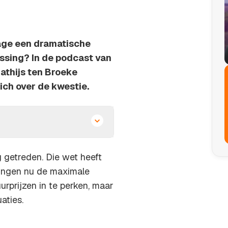
age een dramatische
ossing? In de podcast van
athijs ten Broeke
ch over de kwestie.
g getreden. Die wet heeft
ingen nu de maximale
rprijzen in te perken, maar
aties.