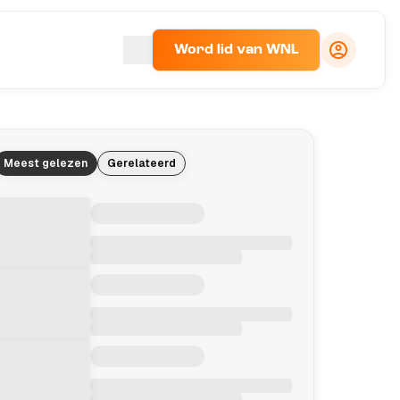
Word lid van WNL
Meest gelezen
Gerelateerd