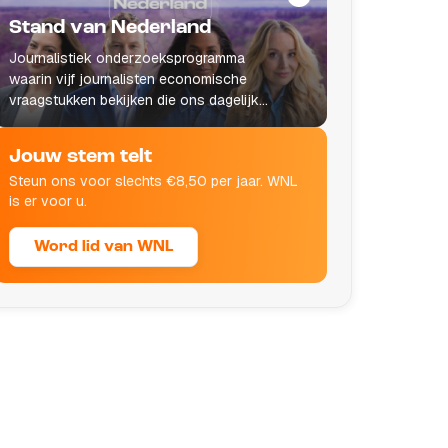
Stand van Nederland
Journalistiek onderzoeksprogramma
waarin vijf journalisten economische
vraagstukken bekijken die ons dagelijks
leven raken.
Jouw stem telt
Steun ons voor slechts €8,50 per jaar. WNL
is er voor u.
Word lid van WNL