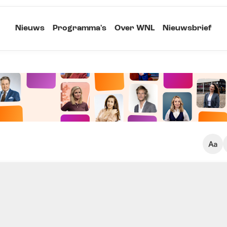
Nieuws
Programma's
Over WNL
Nieuwsbrief
Klein
Kopieer link
Standaard
Groot