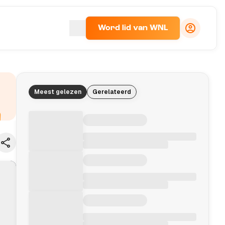
Word lid van WNL
Meest gelezen
Gerelateerd