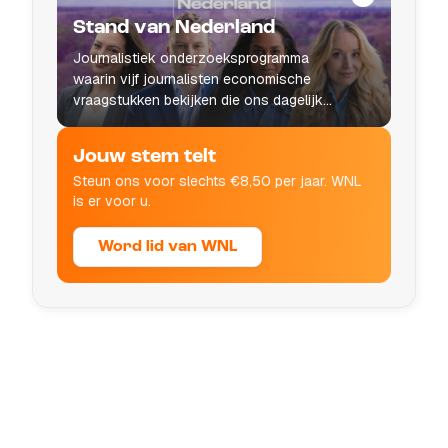
Stand van Nederland
Journalistiek onderzoeksprogramma
waarin vijf journalisten economische
vraagstukken bekijken die ons dagelijks
leven raken.
Jouw stem telt
Steun ons voor slechts €8,50 per jaar. WNL
is er voor u.
Word lid van WNL