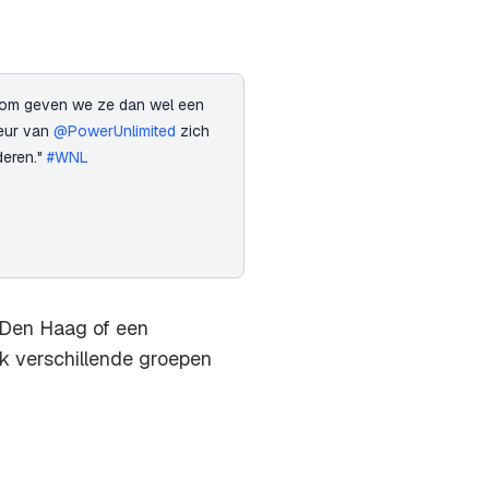
arom geven we ze dan wel een
teur van
@PowerUnlimited
zich
deren."
#WNL
 Den Haag of een
ok verschillende groepen