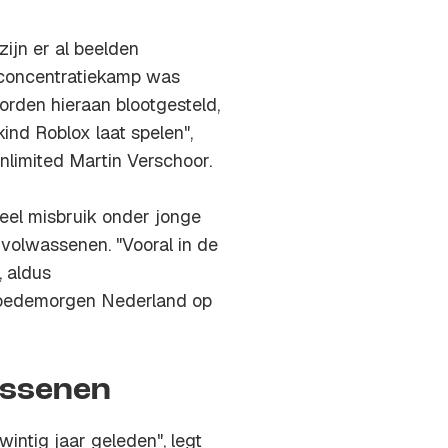
zijn er al beelden
 concentratiekamp was
rden hieraan blootgesteld,
kind Roblox laat spelen",
imited Martin Verschoor.
ueel misbruik onder jonge
 volwassenen. "Vooral in de
, aldus
Goedemorgen Nederland op
assenen
ntig jaar geleden", legt