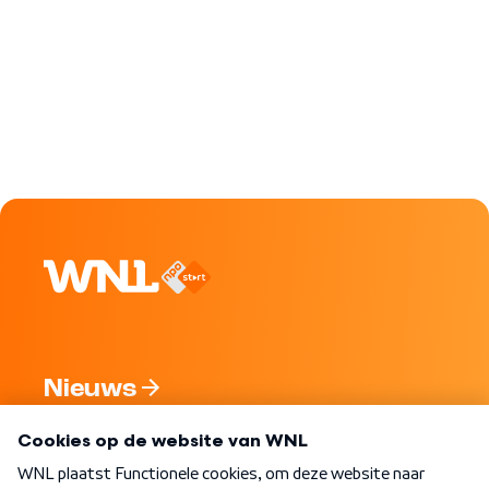
Nieuws
Programma's
Over WNL