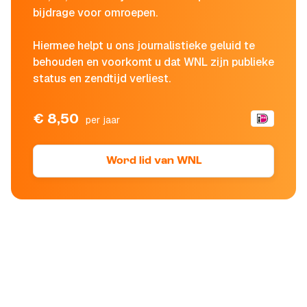
bijdrage voor omroepen.
Hiermee helpt u ons journalistieke geluid te
behouden en voorkomt u dat WNL zijn publieke
status en zendtijd verliest.
€ 8,50
per jaar
Word lid van WNL