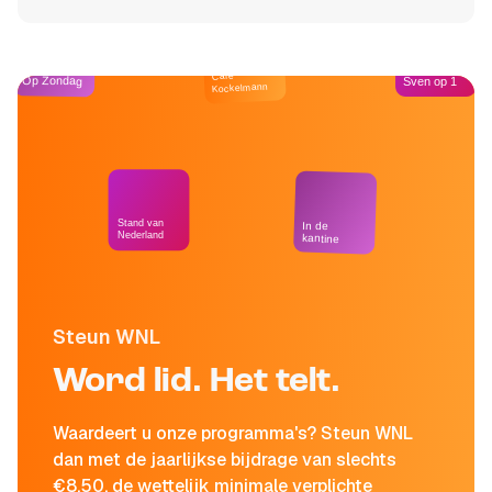
Café
Op Zondag
Sven op 1
Kockelmann
Stand van
In de
Nederland
kantine
Steun WNL
Word lid. Het telt.
Waardeert u onze programma's? Steun WNL
dan met de jaarlijkse bijdrage van slechts
€8,50, de wettelijk minimale verplichte