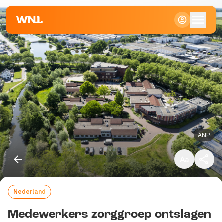
Klein
Standaard
Groot
ANP
Nederland
Kopieer link
Medewerkers zorggroep ontslagen