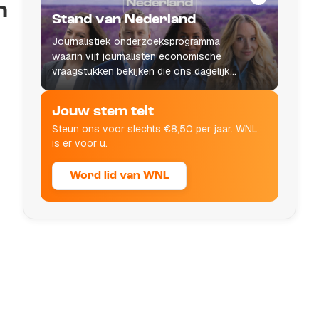
n
Stand van Nederland
Journalistiek onderzoeksprogramma
waarin vijf journalisten economische
vraagstukken bekijken die ons dagelijks
leven raken.
Jouw stem telt
Steun ons voor slechts €8,50 per jaar. WNL
is er voor u.
Word lid van WNL