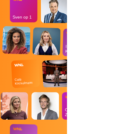
Sven op 1
In de
Kantine
Café
Kockelmann
Op
Zondag