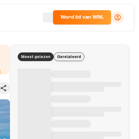
Word lid van WNL
Meest gelezen
Gerelateerd