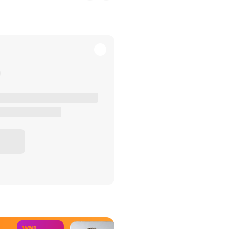
het Misdaad-
bureau