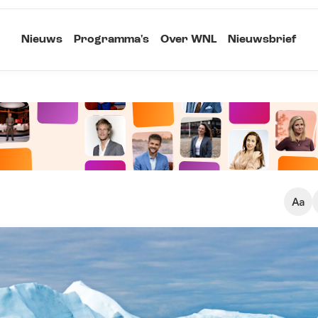
Nieuws
Programma's
Over WNL
Nieuwsbrief
Klein
Kopieer link
Standaard
Groot