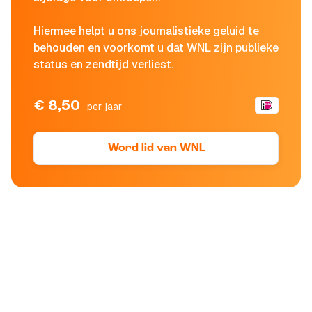
Hiermee helpt u ons journalistieke geluid te
behouden en voorkomt u dat WNL zijn publieke
status en zendtijd verliest.
€ 8,50
per jaar
Word lid van WNL