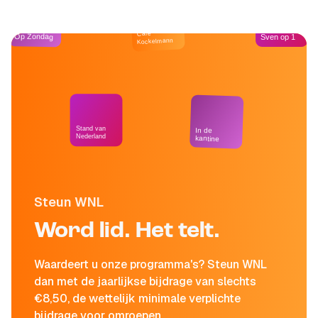
Café
Op Zondag
Sven op 1
Kockelmann
Stand van
In de
Nederland
kantine
Steun WNL
Word lid. Het telt.
Waardeert u onze programma's? Steun WNL
dan met de jaarlijkse bijdrage van slechts
€8,50, de wettelijk minimale verplichte
bijdrage voor omroepen.