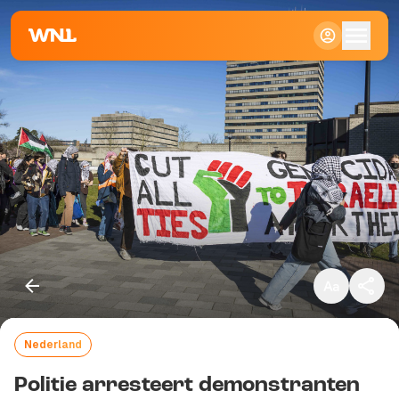
Klein
Standaard
Groot
Nederland
Kopieer link
Politie arresteert demonstranten