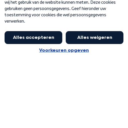
Word Lid
Meer WNL voor jou
Nieuwe ‘onderkoning’ Buma wil tot
zijn 70ste aanblijven
Algemene voorwaarden
Cookie-instellingen
Privacy statement