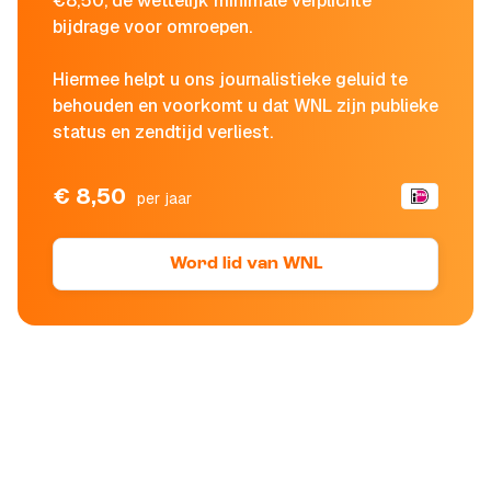
€8,50, de wettelijk minimale verplichte
bijdrage voor omroepen.
Hiermee helpt u ons journalistieke geluid te
behouden en voorkomt u dat WNL zijn publieke
status en zendtijd verliest.
€ 8,50
per jaar
Word lid van WNL