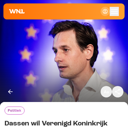
Klein
Standaard
Groot
Politiek
Kopieer link
Dassen wil Verenigd Koninkrijk