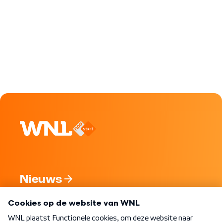
Nieuws
Programma's
Over WNL