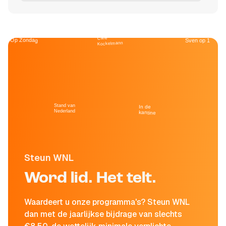
Café
Op Zondag
Sven op 1
Kockelmann
Stand van
In de
Nederland
kantine
Steun WNL
Word lid. Het telt.
Waardeert u onze programma's? Steun WNL
dan met de jaarlijkse bijdrage van slechts