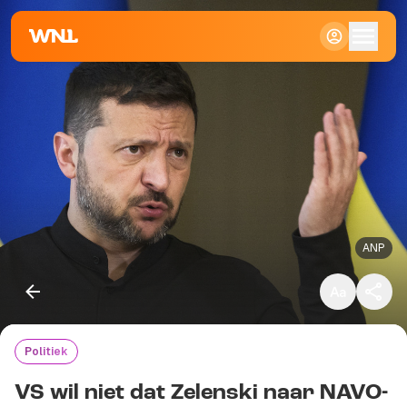
Klein
Standaard
Groot
ANP
Politiek
Kopieer link
VS wil niet dat Zelenski naar NAVO-