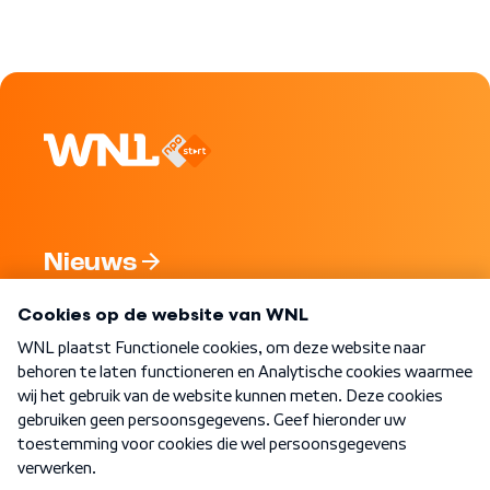
Nieuws
Programma's
Over WNL
Nieuwsbrief
Word Lid