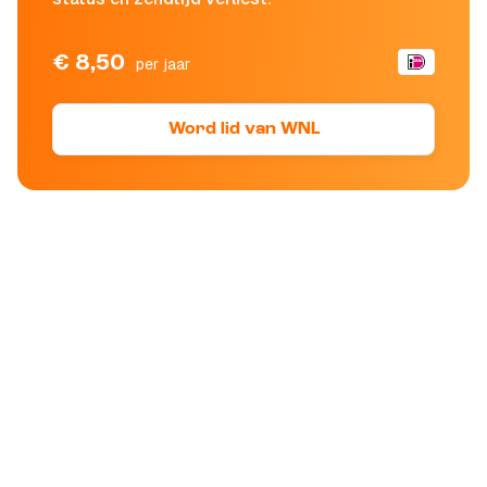
€ 8,50
per jaar
Word lid van WNL