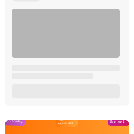
Café
Op Zondag
Sven op 1
Kockelmann