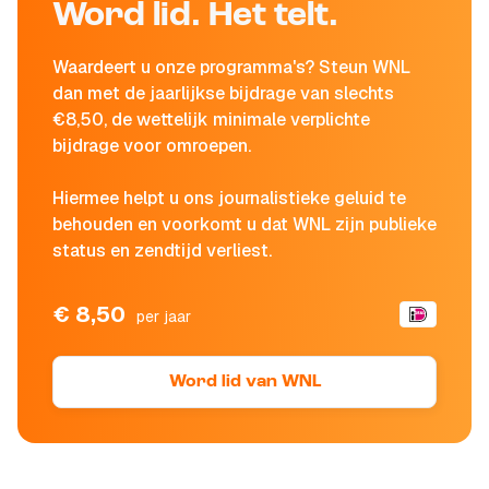
Word lid. Het telt.
Waardeert u onze programma's? Steun WNL
dan met de jaarlijkse bijdrage van slechts
€8,50, de wettelijk minimale verplichte
bijdrage voor omroepen.
Hiermee helpt u ons journalistieke geluid te
behouden en voorkomt u dat WNL zijn publieke
status en zendtijd verliest.
€ 8,50
per jaar
Word lid van WNL