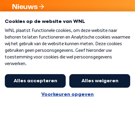
Nieuws
Programma's
Over WNL
Nieuwsbrief
Word Lid
Meer WNL voor jou
Huishoudens met thuisbatterij,
slimme laadpaal of warmtepomp
Algemene voorwaarden
Cookie-instellingen
kunnen geld gaan verdienen: 'Kan
Privacy statement