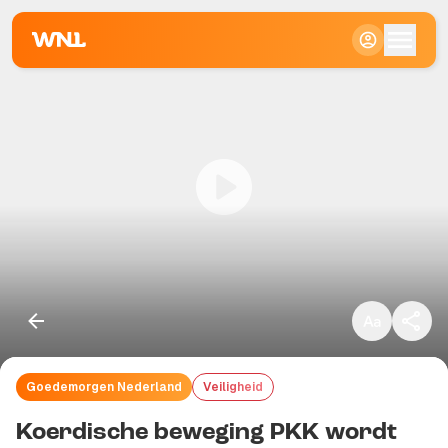
Klein
Standaard
Groot
Goedemorgen Nederland
Veiligheid
Kopieer link
Koerdische beweging PKK wordt