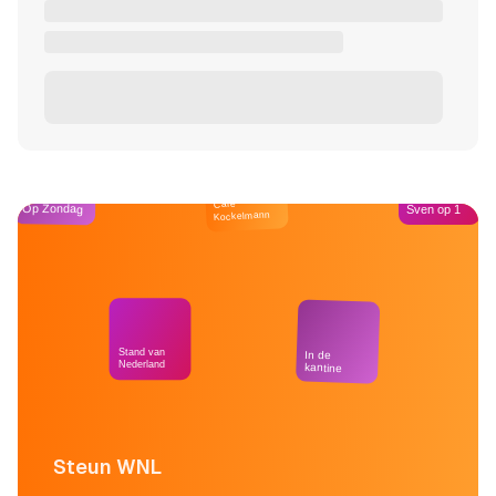
Café
Op Zondag
Sven op 1
Kockelmann
Stand van
In de
Nederland
kantine
Steun WNL