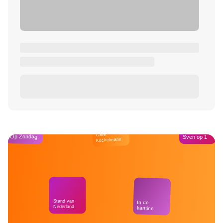
Café
Op Zondag
Sven op 1
Kockelmann
Stand van
In de
Nederland
kantine