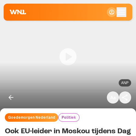
Klein
Standaard
Groot
ANP
Goedemorgen Nederland
Politiek
Kopieer link
Ook EU-leider in Moskou tijdens Dag