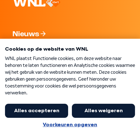
Nieuws
Programma's
Over WNL
Nieuwsbrief
Word Lid