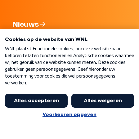
Nieuws
Programma's
Over WNL
Nieuwsbrief
Word Lid
Meer WNL voor jou