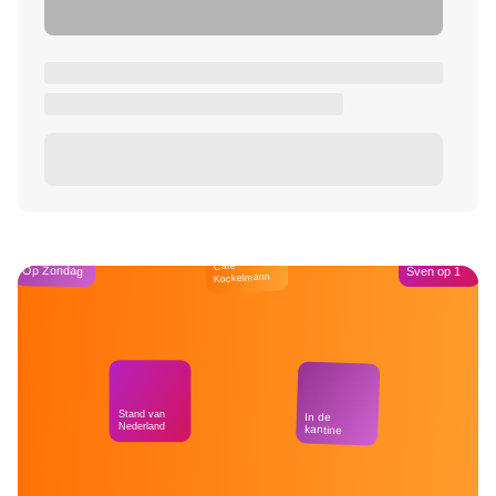
Café
Op Zondag
Sven op 1
Kockelmann
Stand van
In de
Nederland
kantine