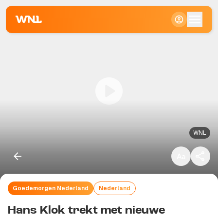
Klein
Standaard
Groot
WNL
Goedemorgen Nederland
Nederland
Kopieer link
Hans Klok trekt met nieuwe