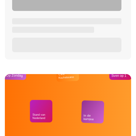
Café
Op Zondag
Sven op 1
Kockelmann
Stand van
In de
Nederland
kantine