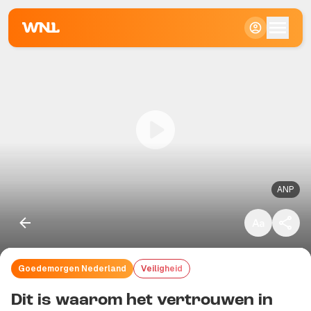
Klein
Standaard
Groot
ANP
Goedemorgen Nederland
Veiligheid
Kopieer link
Dit is waarom het vertrouwen in