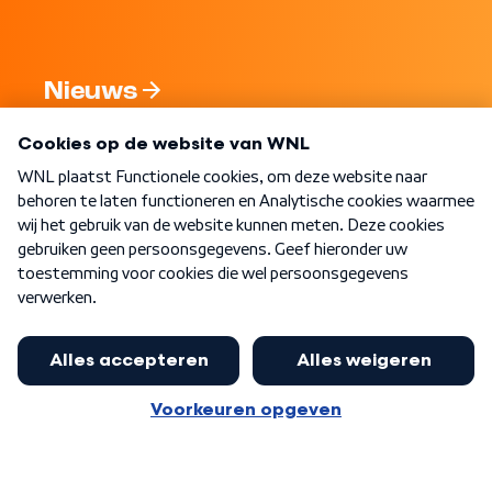
Nieuws
Programma's
Over WNL
Nieuwsbrief
Word Lid
Meer WNL voor jou