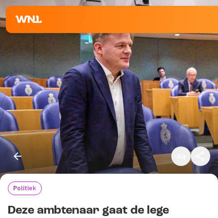
Klein
Standaard
Groot
Politiek
Kopieer link
Deze ambtenaar gaat de lege