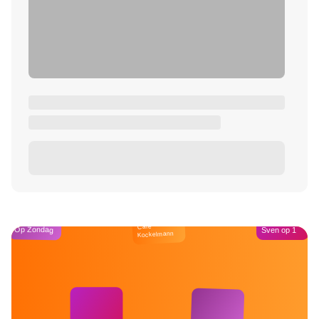
Café
Op Zondag
Sven op 1
Kockelmann