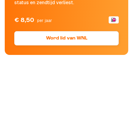
status en zendtijd verliest.
€ 8,50
per jaar
Word lid van WNL