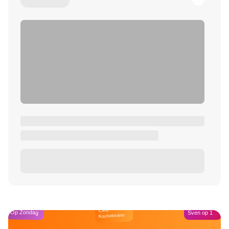
Café
Op Zondag
Sven op 1
Kockelmann