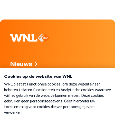
Nieuws
Programma's
Over WNL
Nieuwsbrief
Word Lid