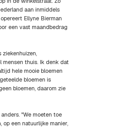
p in de winkelstraat. Zo
Nederland aan inmiddels
 opereert Ellyne Bierman
 voor een vast maandbedrag
s ziekenhuizen,
l mensen thuis. Ik denk dat
altijd hele mooie bloemen
 geteelde bloemen is
r geen bloemen, daarom zie
 anders. "We moeten toe
 op een natuurlijke manier,