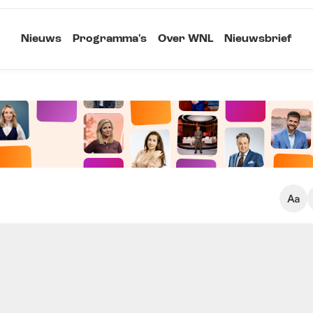
Nieuws
Programma's
Over WNL
Nieuwsbrief
Klein
Kopieer link
Standaard
Groot