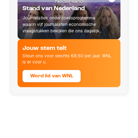
Stand van Nederland
Journalistiek onderzoeksprogramma
waarin vijf journalisten economische
vraagstukken bekijken die ons dagelijks
leven raken.
Jouw stem telt
Steun ons voor slechts €8,50 per jaar. WNL
is er voor u.
Word lid van WNL