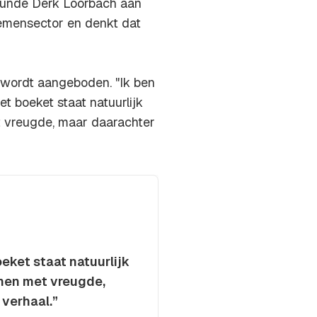
iekunde Derk Loorbach aan
oemensector en denkt dat
g wordt aangeboden. "Ik ben
et boeket staat natuurlijk
t vreugde, maar daarachter
oeket staat natuurlijk
men met vreugde,
 verhaal.”