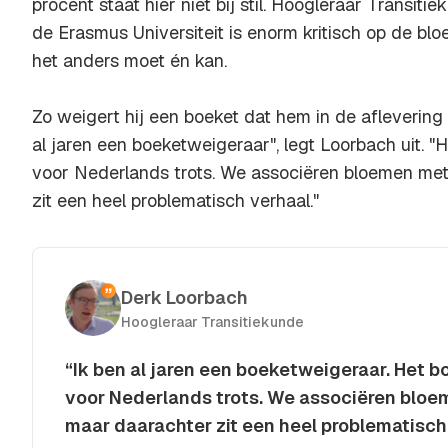
procent staat hier niet bij stil. Hoogleraar Transit
de Erasmus Universiteit is enorm kritisch op de bl
het anders moet én kan.
Zo weigert hij een boeket dat hem in de afleverin
al jaren een boeketweigeraar", legt Loorbach uit. "H
voor Nederlands trots. We associëren bloemen me
zit een heel problematisch verhaal."
Derk Loorbach
Hoogleraar Transitiekunde
“Ik ben al jaren een boeketweigeraar. Het b
voor Nederlands trots. We associëren bloe
maar daarachter zit een heel problematisch
Kopieer quote