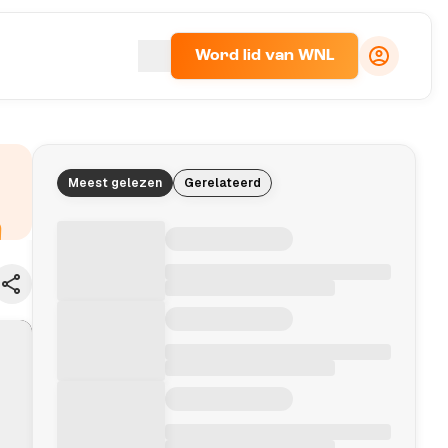
Word lid van WNL
Meest gelezen
Gerelateerd