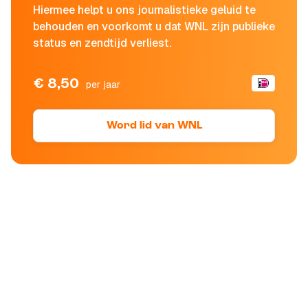
Hiermee helpt u ons journalistieke geluid te
behouden en voorkomt u dat WNL zijn publieke
status en zendtijd verliest.
€ 8,50
per jaar
Word lid van WNL