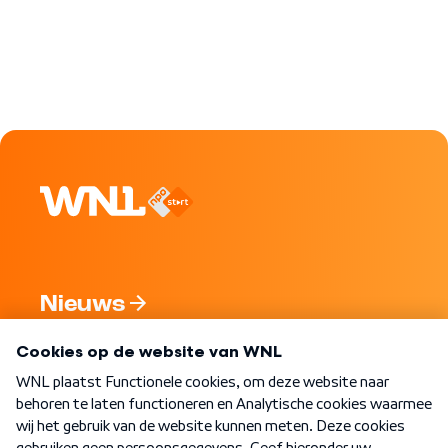
Nieuws
Programma's
Over WNL
Nieuwsbrief
Word Lid