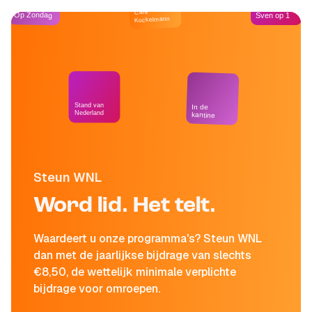
Café
Op Zondag
Sven op 1
Kockelmann
Stand van
In de
Nederland
kantine
Steun WNL
Word lid. Het telt.
Waardeert u onze programma's? Steun WNL
dan met de jaarlijkse bijdrage van slechts
€8,50, de wettelijk minimale verplichte
bijdrage voor omroepen.