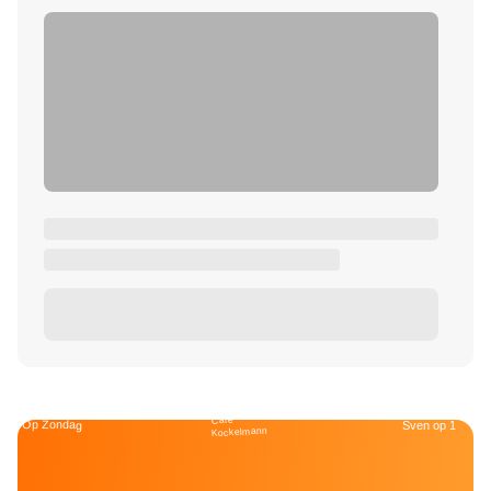
Café
Op Zondag
Sven op 1
Kockelmann