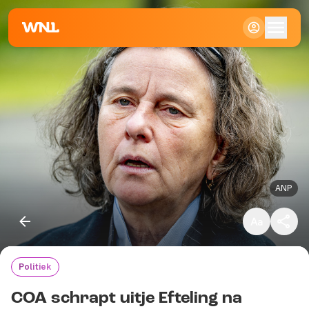
Klein
Standaard
Groot
ANP
Politiek
Kopieer link
COA schrapt uitje Efteling na