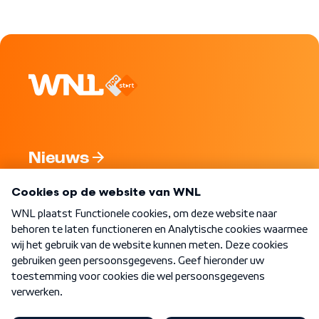
Nieuws
Programma's
Over WNL
Nieuwsbrief
Word Lid