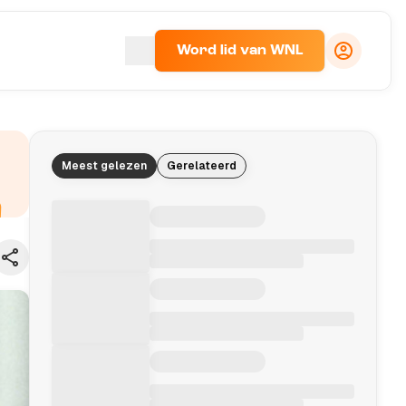
Word lid van WNL
Meest gelezen
Gerelateerd