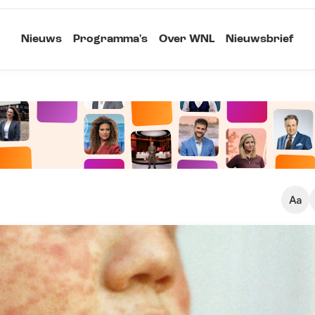
Nieuws
Programma's
Over WNL
Nieuwsbrief
Klein
Kopieer link
Standaard
Groot