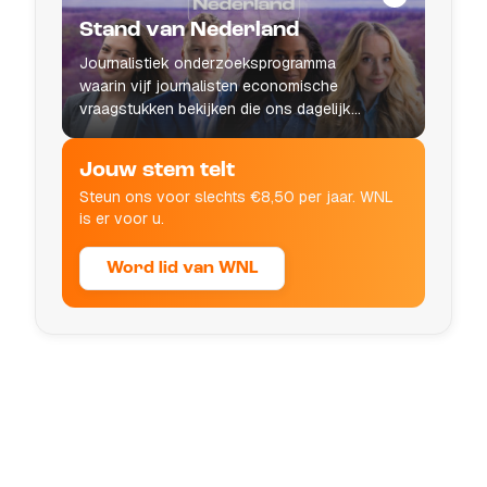
Stand van Nederland
Journalistiek onderzoeksprogramma
waarin vijf journalisten economische
vraagstukken bekijken die ons dagelijks
leven raken.
Jouw stem telt
Steun ons voor slechts €8,50 per jaar. WNL
is er voor u.
Word lid van WNL