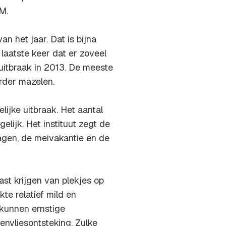
M.
an het jaar. Dat is bijna
 laatste keer dat er zoveel
uitbraak in 2013. De meeste
rder mazelen.
lijke uitbraak. Het aantal
lijk. Het instituut zegt de
agen, de meivakantie en de
st krijgen van plekjes op
te relatief mild en
kunnen ernstige
envliesontsteking. Zulke