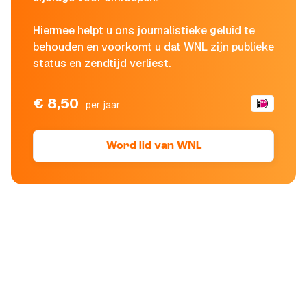
Hiermee helpt u ons journalistieke geluid te
behouden en voorkomt u dat WNL zijn publieke
status en zendtijd verliest.
€ 8,50
per jaar
Word lid van WNL