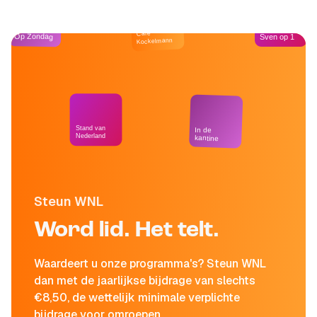
Café
Op Zondag
Sven op 1
Kockelmann
Stand van
In de
Nederland
kantine
Steun WNL
Word lid. Het telt.
Waardeert u onze programma's? Steun WNL
dan met de jaarlijkse bijdrage van slechts
€8,50, de wettelijk minimale verplichte
bijdrage voor omroepen.