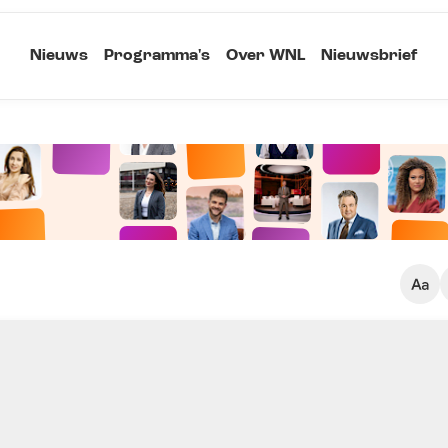
Nieuws
Programma's
Over WNL
Nieuwsbrief
Klein
Kopieer link
Standaard
Groot