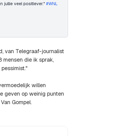
n jullie veel positiever."
#WNL
, van Telegraaf-journalist
8 mensen die ik sprak,
 pessimist."
vermoedelijk willen
 ze geven op weinig punten
s Van Gompel.