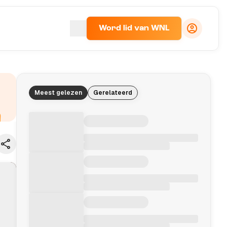
Word lid van WNL
Meest gelezen
Gerelateerd