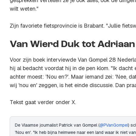
gesprekken vertellen ze je ook alles, óók de dingen 
wilt weten."
Zijn favoriete fietsprovincie is Brabant. "Jullie fie
Van Wierd Duk tot Adriaan
Voor zijn boek interviewde Van Gompel 28 Nederla
hij al bedacht voordat hij in de pen klom. "Ik dacht
achter moest: 'Nou en?'. Maar iemand zei: 'Nee, d
wij 'nou en' zeggen, is het einde discussie. Dan praat
Tekst gaat verder onder X.
De Vlaamse journalist Patrick van Gompel (
@PVanGompel
) s
'Nou en'. "Ik heb bijna heimwee naar een land waar ik niet v