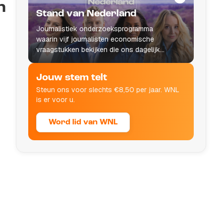
n
Stand van Nederland
Journalistiek onderzoeksprogramma
waarin vijf journalisten economische
vraagstukken bekijken die ons dagelijks
leven raken.
Jouw stem telt
Steun ons voor slechts €8,50 per jaar. WNL
is er voor u.
Word lid van WNL