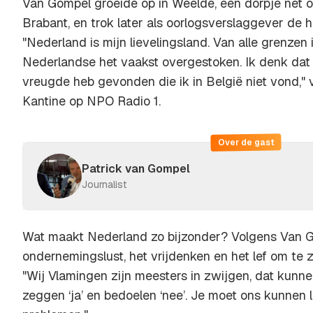
Van Gompel groeide op in Weelde, een dorpje net 
Brabant, en trok later als oorlogsverslaggever de h
"Nederland is mijn lievelingsland. Van alle grenzen
Nederlandse het vaakst overgestoken. Ik denk dat 
vreugde heb gevonden die ik in België niet vond," v
Kantine op NPO Radio 1.
Over de gast
Patrick van Gompel
Journalist
Wat maakt Nederland zo bijzonder? Volgens Van G
ondernemingslust, het vrijdenken en het lef om te 
"Wij Vlamingen zijn meesters in zwijgen, dat kunn
zeggen ‘ja’ en bedoelen ‘nee’. Je moet ons kunnen l