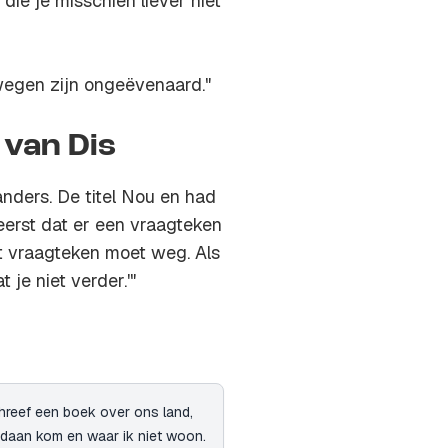
die je misschien liever niet
tswegen zijn ongeëvenaard."
 van Dis
nders. De titel
Nou en
had
 eerst dat er een vraagteken
at vraagteken moet weg. Als
 je niet verder.'"
chreef een boek over ons land,
andaan kom en waar ik niet woon.