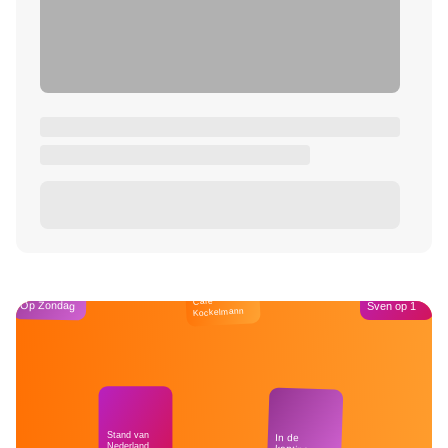
Café
Op Zondag
Sven op 1
Kockelmann
Stand van
In de
Nederland