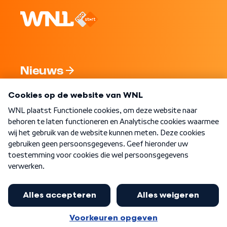
Nieuws
Programma's
Over WNL
Nieuwsbrief
Word Lid