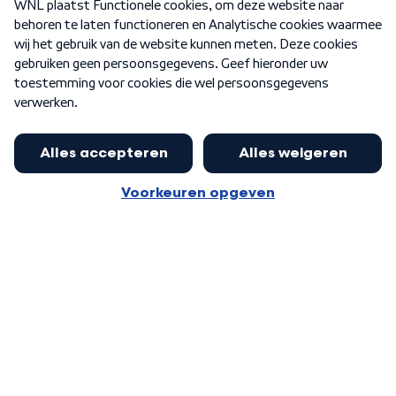
Nieuwsbrief
Word Lid
Meer WNL voor jou
Jan Paternotte optimistisch over
stikstofdebat: 'Geen zwakker
Algemene voorwaarden
Cookie-instellingen
pakket, maar ideeën om het te
Privacy statement
versterken zijn welkom'