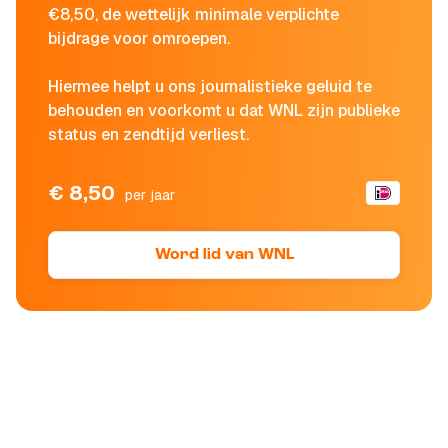
€8,50, de wettelijk minimale verplichte
bijdrage voor omroepen.
Hiermee helpt u ons journalistieke geluid te
behouden en voorkomt u dat WNL zijn publieke
status en zendtijd verliest.
€ 8,50
per jaar
Word lid van WNL