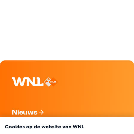
Nieuws
Programma's
Over WNL