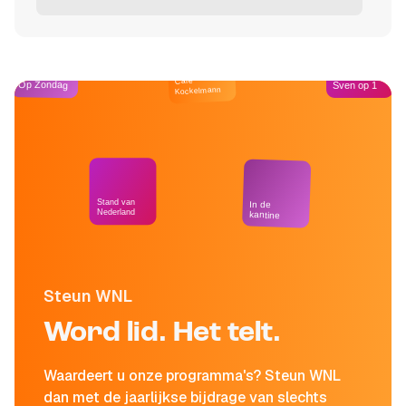
Café
Op Zondag
Sven op 1
Kockelmann
Stand van
In de
Nederland
kantine
Steun WNL
Word lid. Het telt.
Waardeert u onze programma's? Steun WNL
dan met de jaarlijkse bijdrage van slechts