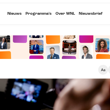
Nieuws
Programma's
Over WNL
Nieuwsbrief
Klein
Kopieer link
Standaard
Groot