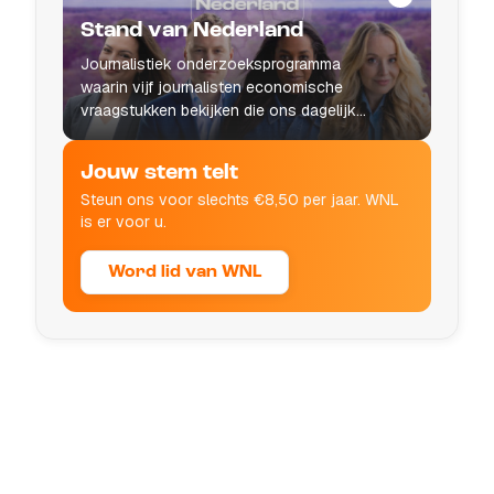
Stand van Nederland
Journalistiek onderzoeksprogramma
waarin vijf journalisten economische
vraagstukken bekijken die ons dagelijks
leven raken.
Jouw stem telt
Steun ons voor slechts €8,50 per jaar. WNL
is er voor u.
Word lid van WNL