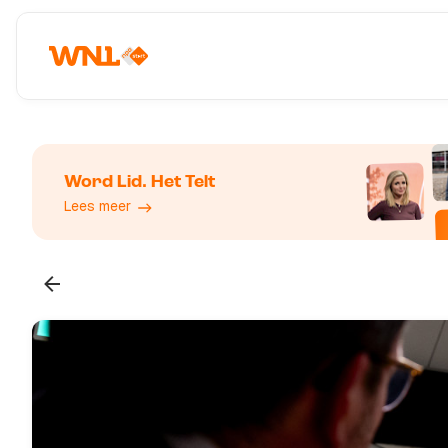
Word Lid. Het Telt
Lees meer