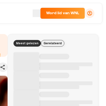
Word lid van WNL
Meest gelezen
Gerelateerd