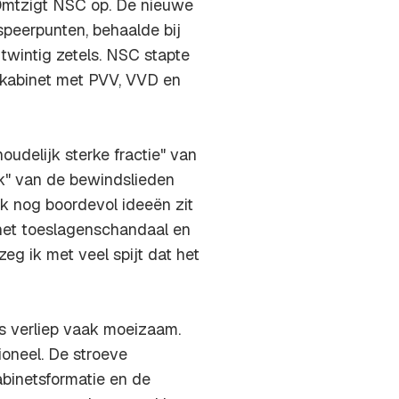
 Omtzigt NSC op. De nieuwe
speerpunten, behaalde bij
wintig zetels. NSC stapte
 kabinet met PVV, VVD en
oudelijk sterke fractie" van
k" van de bewindslieden
 ik nog boordevol ideeën zit
 het toeslagenschandaal en
zeg ik met veel spijt dat het
s verliep vaak moeizaam.
oneel. De stroeve
binetsformatie en de