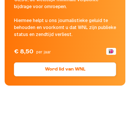
bijdrage voor omroepen.
Hiermee helpt u ons journalistieke geluid te
behouden en voorkomt u dat WNL zijn publieke
status en zendtijd verliest.
€ 8,50
per jaar
Word lid van WNL