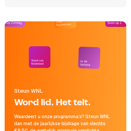
Café
Op Zondag
Sven op 1
Kockelmann
Stand van
In de
Nederland
kantine
Steun WNL
Word lid. Het telt.
Waardeert u onze programma's? Steun WNL
dan met de jaarlijkse bijdrage van slechts
€8,50, de wettelijk minimale verplichte