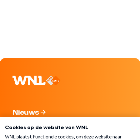
Nieuws
Programma's
Over WNL