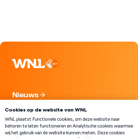
Nieuws
Programma's
Over WNL
Nieuwsbrief
Word Lid