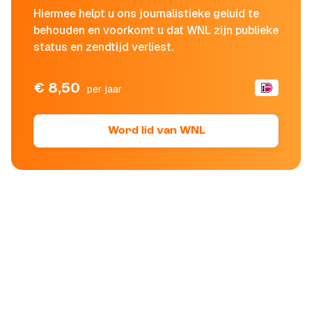
Hiermee helpt u ons journalistieke geluid te
behouden en voorkomt u dat WNL zijn publieke
status en zendtijd verliest.
€ 8,50
per jaar
Word lid van WNL