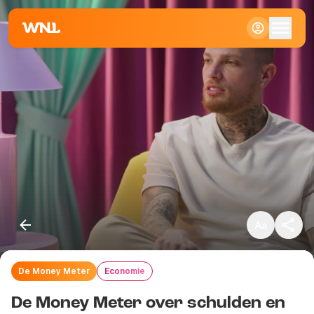
Klein
Standaard
Groot
De Money Meter
Economie
Kopieer link
De Money Meter over schulden en