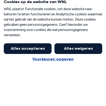
Over WNL
Nieuwsbrief
Word Lid
Meer WNL voor jou
Huishoudens met thuisbatterij,
slimme laadpaal of warmtepomp
Algemene voorwaarden
Cookie-instellingen
kunnen geld gaan verdienen: 'Kan
Privacy statement
op jaarbasis 500 euro opleveren'