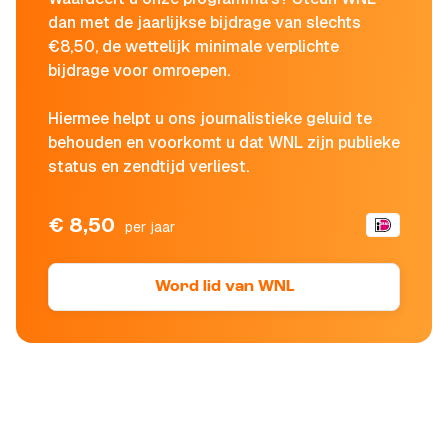
dan met de jaarlijkse bijdrage van slechts
€8,50, de wettelijk minimale verplichte
bijdrage voor omroepen.
Hiermee helpt u ons journalistieke geluid te
behouden en voorkomt u dat WNL zijn publieke
status en zendtijd verliest.
€ 8,50
per jaar
Word lid van WNL