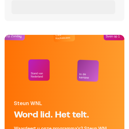
Café
Op Zondag
Sven op 1
Kockelmann
Stand van
In de
Nederland
kantine
Steun WNL
Word lid. Het telt.
Waardeert u onze programma's? Steun WNL