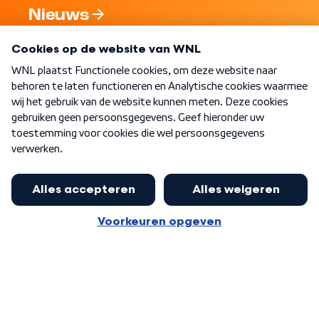
Nieuws
Programma's
Over WNL
Nieuwsbrief
Word Lid
Meer WNL voor jou
Jan Paternotte optimistisch over
stikstofdebat: 'Geen zwakker
Algemene voorwaarden
Cookie-instellingen
pakket, maar ideeën om het te
Privacy statement