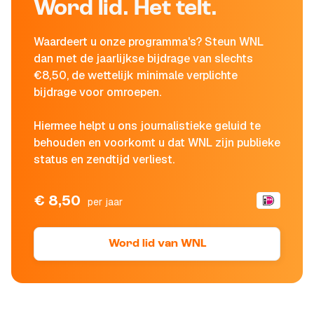
Word lid. Het telt.
Waardeert u onze programma's? Steun WNL
dan met de jaarlijkse bijdrage van slechts
€8,50, de wettelijk minimale verplichte
bijdrage voor omroepen.
Hiermee helpt u ons journalistieke geluid te
behouden en voorkomt u dat WNL zijn publieke
status en zendtijd verliest.
€ 8,50
per jaar
Word lid van WNL