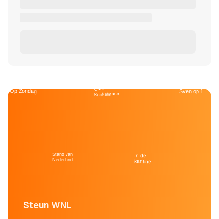
Café
Op Zondag
Sven op 1
Kockelmann
Stand van
In de
Nederland
kantine
Steun WNL