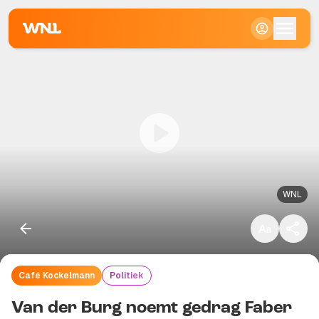
Klein
Standaard
Groot
WNL
Café Kockelmann
Politiek
Kopieer link
Van der Burg noemt gedrag Faber