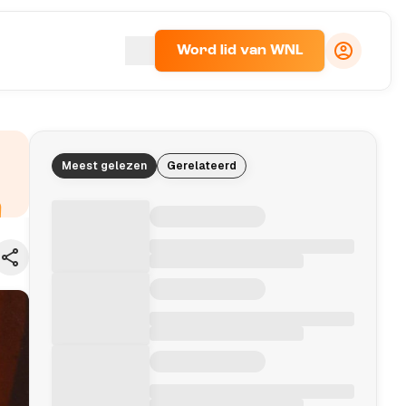
Word lid van WNL
Meest gelezen
Gerelateerd