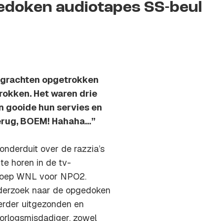
edoken audiotapes SS-beul
 grachten opgetrokken
rokken. Het waren drie
 gooide hun servies en
terug, BOEM! Hahaha…”
honderduit over de razzia’s
te horen in de tv-
roep WNL voor NPO2.
derzoek naar de opgedoken
eerder uitgezonden en
oorlogsmisdadiger, zowel