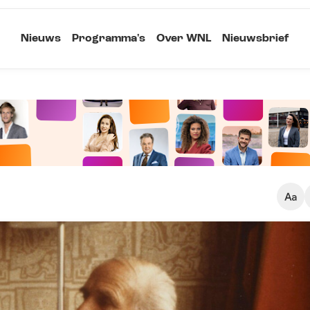
Nieuws
Programma's
Over WNL
Nieuwsbrief
Klein
Kopieer link
Standaard
Groot