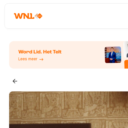
Word Lid. Het Telt
Lees meer