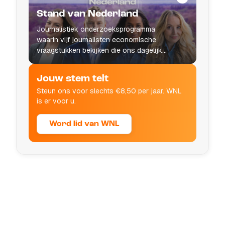
Stand van Nederland
Journalistiek onderzoeksprogramma
waarin vijf journalisten economische
vraagstukken bekijken die ons dagelijks
leven raken.
Jouw stem telt
Steun ons voor slechts €8,50 per jaar. WNL
is er voor u.
Word lid van WNL