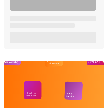
Café
Op Zondag
Sven op 1
Kockelmann
Stand van
In de
Nederland
kantine