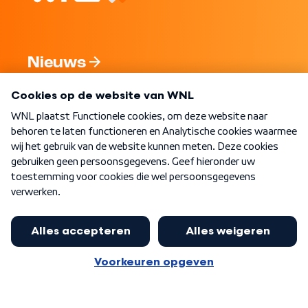
Nieuws
Programma's
Over WNL
Nieuwsbrief
Word Lid
Meer WNL voor jou