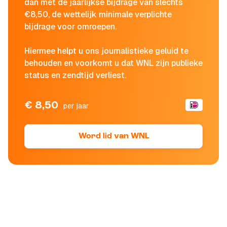
dan met de jaarlijkse bijdrage van slechts
€8,50, de wettelijk minimale verplichte
bijdrage voor omroepen.
Hiermee helpt u ons journalistieke geluid te
behouden en voorkomt u dat WNL zijn publieke
status en zendtijd verliest.
€ 8,50
per jaar
Word lid van WNL