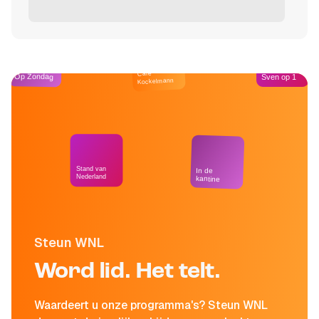
Café
Op Zondag
Sven op 1
Kockelmann
Stand van
In de
Nederland
kantine
Steun WNL
Word lid. Het telt.
Waardeert u onze programma's? Steun WNL