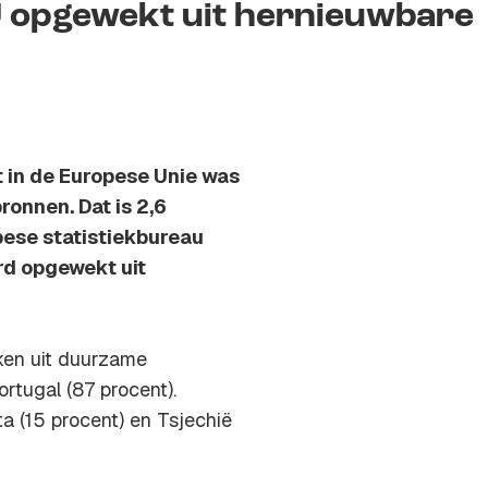
n EU opgewekt uit hernieuwbare
t in de Europese Unie was
ronnen. Dat is 2,6
pese statistiekbureau
rd opgewekt uit
kken uit duurzame
rtugal (87 procent).
ta (15 procent) en Tsjechië