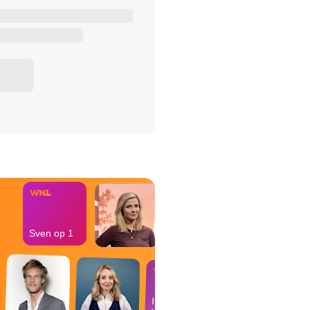
het Misdaad-
bureau
Sven op 1
In de