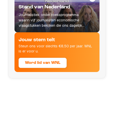
Stand van Nederland
Journalistiek onderzoeksprogramma
waarin vijf journalisten economische
vraagstukken bekijken die ons dagelijks
leven raken.
Jouw stem telt
Steun ons voor slechts €8,50 per jaar. WNL
is er voor u.
Word lid van WNL