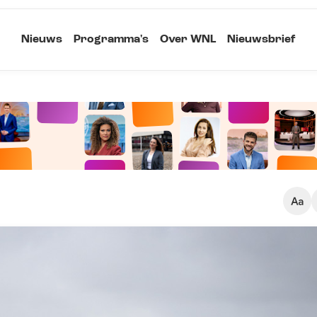
Nieuws
Programma's
Over WNL
Nieuwsbrief
Klein
Kopieer link
Standaard
Groot