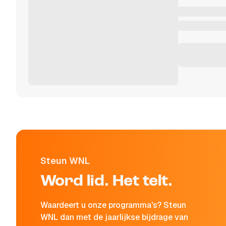
Steun WNL
Word lid. Het telt.
Waardeert u onze programma's? Steun
WNL dan met de jaarlijkse bijdrage van