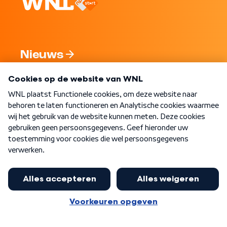
Nieuws
Programma's
Over WNL
Nieuwsbrief
Word Lid