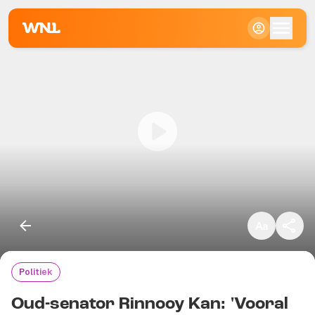
Klein
Standaard
Groot
Politiek
Kopieer link
Oud-senator Rinnooy Kan: 'Vooral