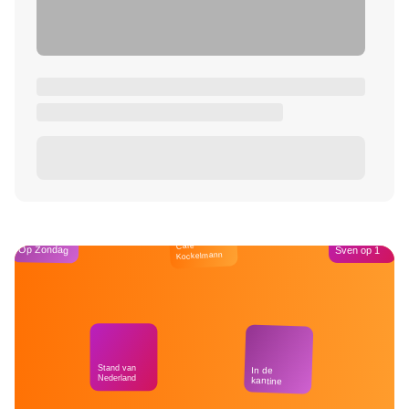
Café
Op Zondag
Sven op 1
Kockelmann
Stand van
In de
Nederland
kantine