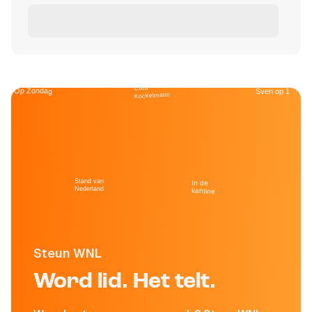
Café
Op Zondag
Sven op 1
Kockelmann
Stand van
In de
Nederland
kantine
Steun WNL
Word lid. Het telt.