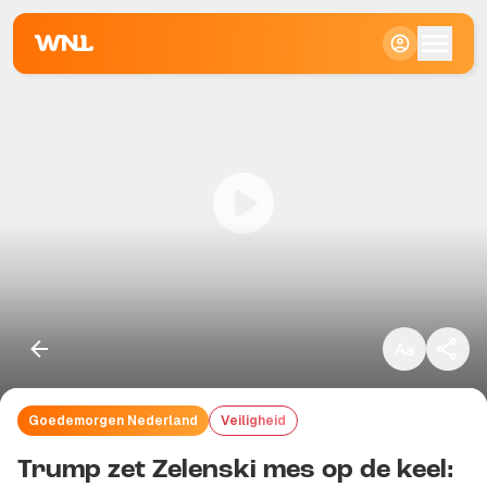
Klein
Standaard
Groot
Goedemorgen Nederland
Veiligheid
Kopieer link
Trump zet Zelenski mes op de keel: