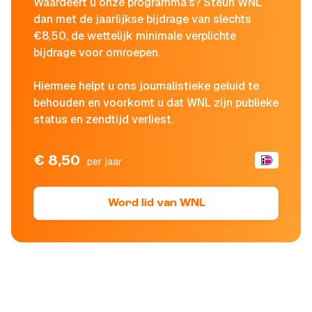
Waardeert u onze programma's? Steun WNL
dan met de jaarlijkse bijdrage van slechts
€8,50, de wettelijk minimale verplichte
bijdrage voor omroepen.
Hiermee helpt u ons journalistieke geluid te
behouden en voorkomt u dat WNL zijn publieke
status en zendtijd verliest.
€ 8,50
per jaar
Word lid van WNL