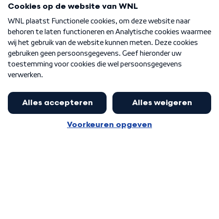
Over WNL
Nieuwsbrief
Word Lid
Meer WNL voor jou
Nieuwe ‘onderkoning’ Buma wil tot
zijn 70ste aanblijven
Algemene voorwaarden
Cookie-instellingen
Privacy statement