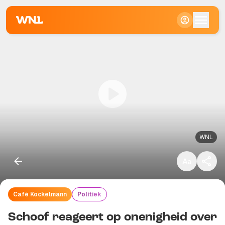
Klein
Standaard
Groot
WNL
Café Kockelmann
Politiek
Kopieer link
Schoof reageert op onenigheid over