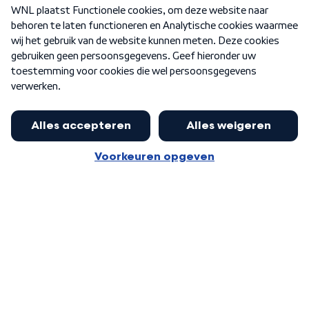
Over WNL
Nieuwsbrief
Word Lid
Meer WNL voor jou
Jan Paternotte optimistisch over
stikstofdebat: 'Geen zwakker
Algemene voorwaarden
Cookie-instellingen
pakket, maar ideeën om het te
Privacy statement
versterken zijn welkom'