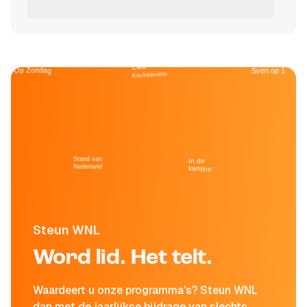
Café
Op Zondag
Sven op 1
Kockelmann
Stand van
In de
Nederland
kantine
Steun WNL
Word lid. Het telt.
Waardeert u onze programma's? Steun WNL
dan met de jaarlijkse bijdrage van slechts