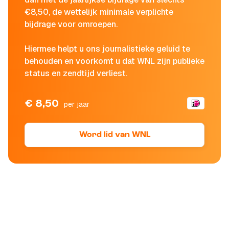
€8,50, de wettelijk minimale verplichte
bijdrage voor omroepen.
Hiermee helpt u ons journalistieke geluid te
behouden en voorkomt u dat WNL zijn publieke
status en zendtijd verliest.
€ 8,50
per jaar
Word lid van WNL