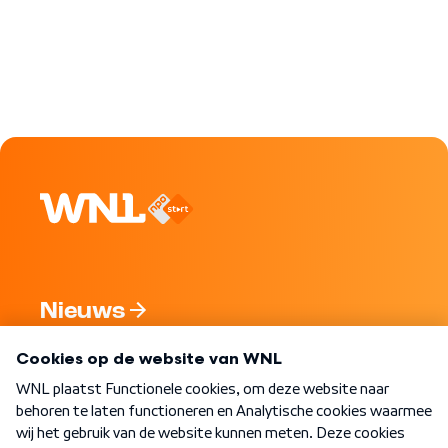
Nieuws
Programma's
Over WNL
Nieuwsbrief
Word Lid