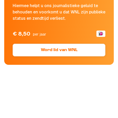
Hiermee helpt u ons journalistieke geluid te
behouden en voorkomt u dat WNL zijn publieke
status en zendtijd verliest.
€ 8,50
per jaar
Word lid van WNL