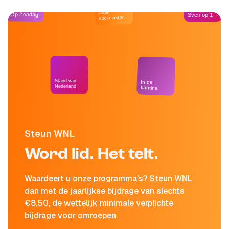
Café
Op Zondag
Sven op 1
Kockelmann
Stand van
In de
Nederland
kantine
Steun WNL
Word lid. Het telt.
Waardeert u onze programma's? Steun WNL
dan met de jaarlijkse bijdrage van slechts
€8,50, de wettelijk minimale verplichte
bijdrage voor omroepen.