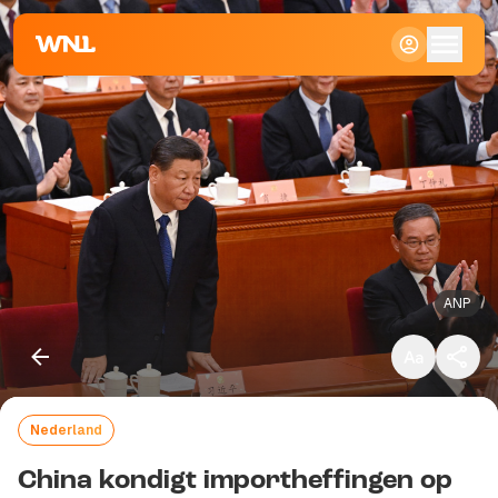
Klein
Standaard
Groot
ANP
Nederland
Kopieer link
China kondigt importheffingen op