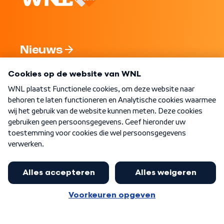
Nieuws
Programma's
Over WNL
Nieuwsbrief
Word Lid