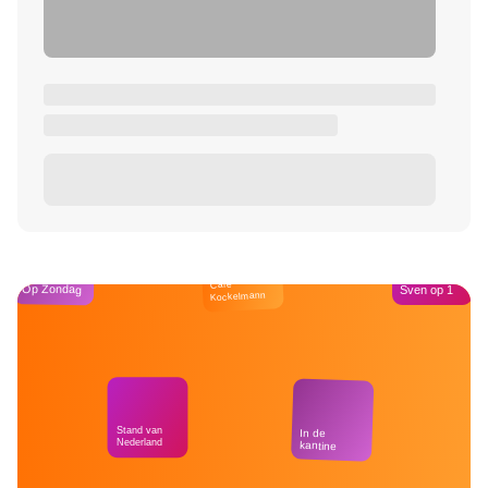
Café
Op Zondag
Sven op 1
Kockelmann
Stand van
In de
Nederland
kantine