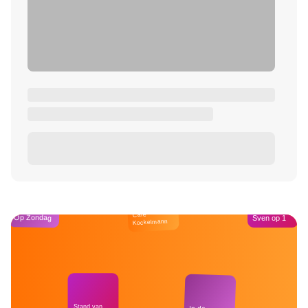
Café
Op Zondag
Sven op 1
Kockelmann
Stand van