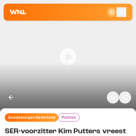
Klein
Standaard
Groot
Goedemorgen Nederland
Politiek
Kopieer link
SER-voorzitter Kim Putters vreest