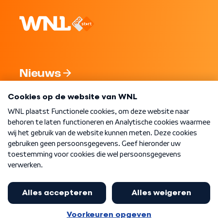
Nieuws
Programma's
Over WNL
Nieuwsbrief
Word Lid