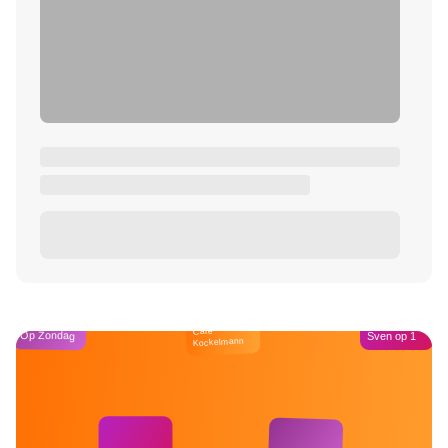
Café
Op Zondag
Sven op 1
Kockelmann