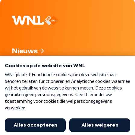
Nieuws
Programma's
Over WNL
Nieuwsbrief
Word Lid