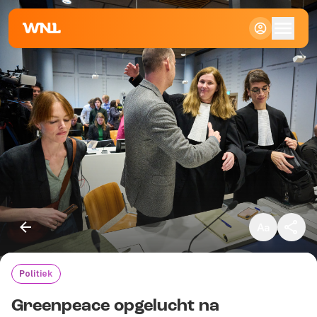
Klein
Standaard
Groot
Politiek
Kopieer link
Greenpeace opgelucht na