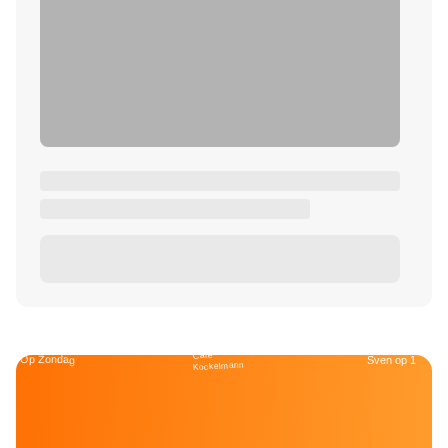
Café
Op Zondag
Sven op 1
Kockelmann