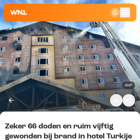
Klein
Standaard
Groot
ANP
Zeker 66 doden en ruim vijftig
Kopieer link
gewonden bij brand in hotel Turkije