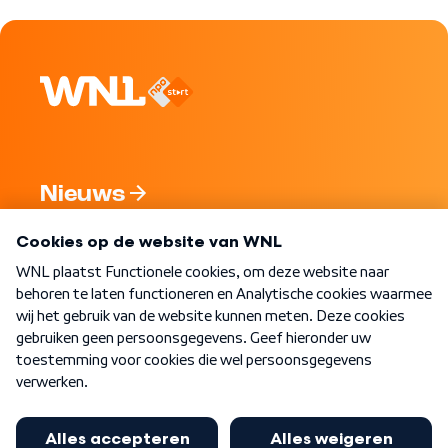
Nieuws
Programma's
Over WNL
Nieuwsbrief
Word Lid