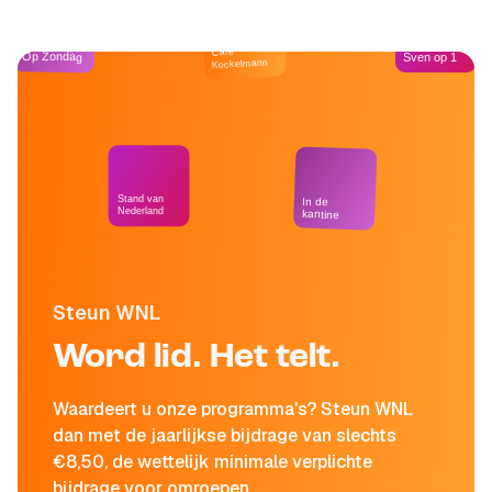
Café
Op Zondag
Sven op 1
Kockelmann
Stand van
In de
Nederland
kantine
Steun WNL
Word lid. Het telt.
Waardeert u onze programma's? Steun WNL
dan met de jaarlijkse bijdrage van slechts
€8,50, de wettelijk minimale verplichte
bijdrage voor omroepen.