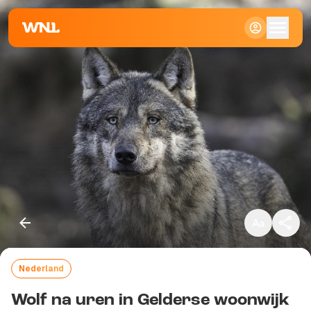
Klein
Standaard
Groot
Nederland
Kopieer link
Wolf na uren in Gelderse woonwijk