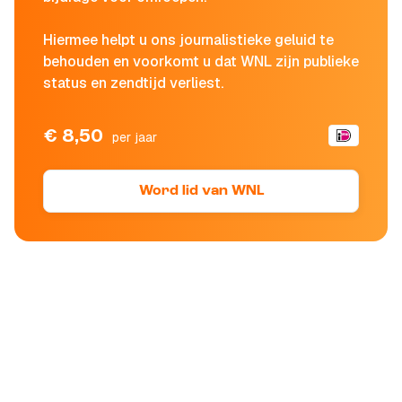
Hiermee helpt u ons journalistieke geluid te
behouden en voorkomt u dat WNL zijn publieke
status en zendtijd verliest.
€ 8,50
per jaar
Word lid van WNL