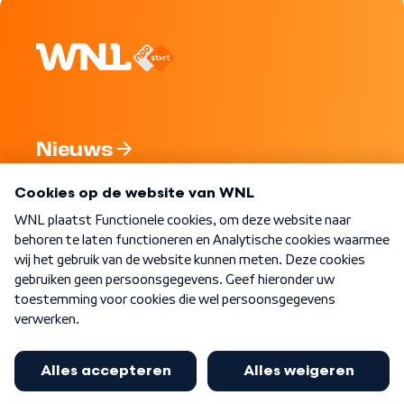
Nieuws
Programma's
Over WNL
Nieuwsbrief
Word Lid