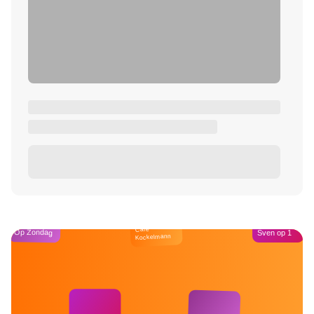
Café
Op Zondag
Sven op 1
Kockelmann