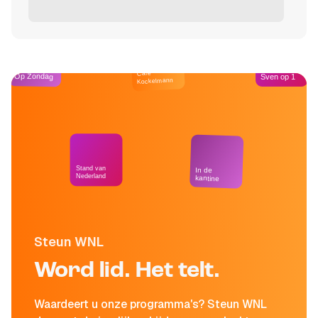
Café
Op Zondag
Sven op 1
Kockelmann
Stand van
In de
Nederland
kantine
Steun WNL
Word lid. Het telt.
Waardeert u onze programma's? Steun WNL