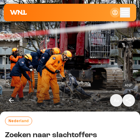
Klein
Standaard
Groot
ANP
Nederland
Kopieer link
Zoeken naar slachtoffers