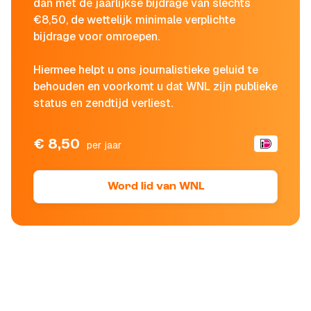
dan met de jaarlijkse bijdrage van slechts
€8,50, de wettelijk minimale verplichte
bijdrage voor omroepen.
Hiermee helpt u ons journalistieke geluid te
behouden en voorkomt u dat WNL zijn publieke
status en zendtijd verliest.
€ 8,50
per jaar
Word lid van WNL