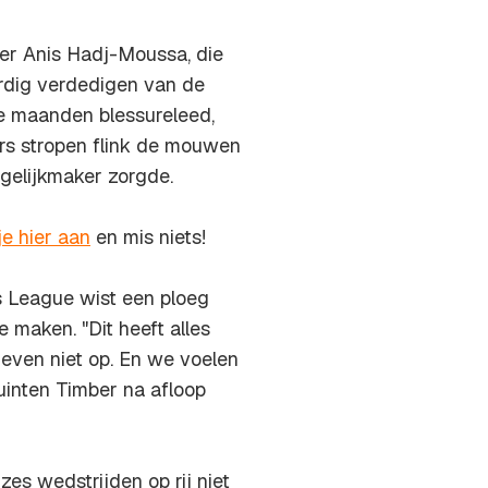
er Anis Hadj-Moussa, die
lordig verdedigen van de
ee maanden blessureleed,
ers stropen flink de mouwen
gelijkmaker zorgde.
je hier aan
en mis niets!
s League wist een ploeg
 maken. "Dit heeft alles
geven niet op. En we voelen
uinten Timber na afloop
es wedstrijden op rij niet