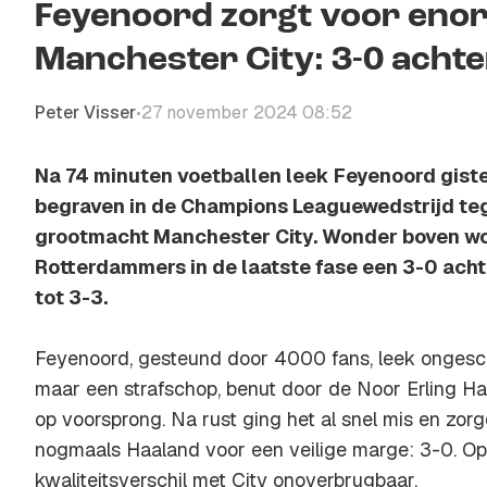
Feyenoord zorgt voor enor
Manchester City: 3-0 acht
Peter Visser
27 november 2024 08:52
•
Na 74 minuten voetballen leek Feyenoord gist
begraven in de Champions Leaguewedstrijd te
grootmacht Manchester City. Wonder boven w
Rotterdammers in de laatste fase een 3-0 ach
tot 3-3.
Feyenoord, gesteund door 4000 fans, leek ongesch
maar een strafschop, benut door de Noor Erling Ha
op voorsprong. Na rust ging het al snel mis en zo
nogmaals Haaland voor een veilige marge: 3-0. Op
kwaliteitsverschil met City onoverbrugbaar.