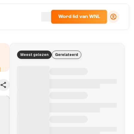
Word lid van WNL
Meest gelezen
Gerelateerd