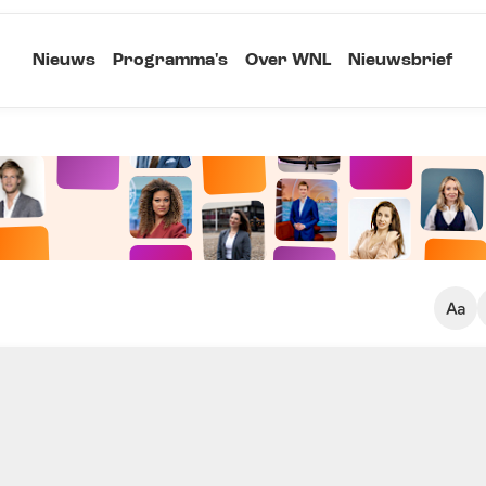
Nieuws
Programma's
Over WNL
Nieuwsbrief
Klein
Kopieer link
Standaard
Groot