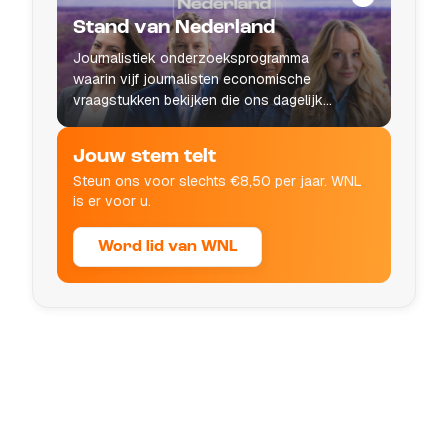
Stand van Nederland
Journalistiek onderzoeksprogramma
waarin vijf journalisten economische
vraagstukken bekijken die ons dagelijks
leven raken.
Jouw stem telt
Steun ons voor slechts €8,50 per jaar. WNL
is er voor u.
Word lid van WNL