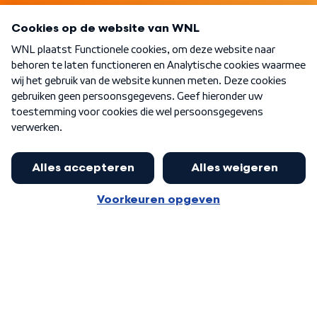
Programma's
Over WNL
Nieuwsbrief
Word Lid
Meer WNL voor jou
Burgemeester Halsema kritisch:
kabinet deinsde in coronaperiode
Algemene voorwaarden
Cookie-instellingen
terug voor landelijke regie bij
Privacy statement
demonstraties