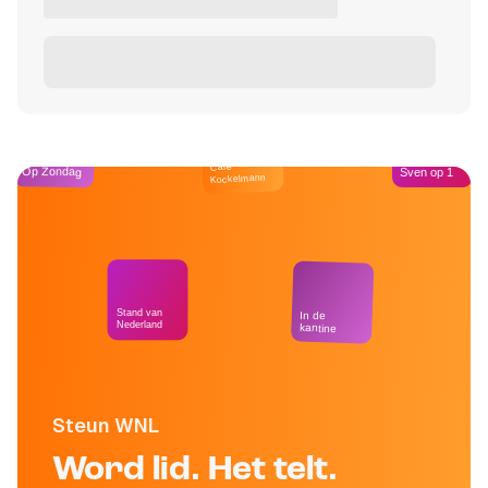
Café
Op Zondag
Sven op 1
Kockelmann
Stand van
In de
Nederland
kantine
Steun WNL
Word lid. Het telt.