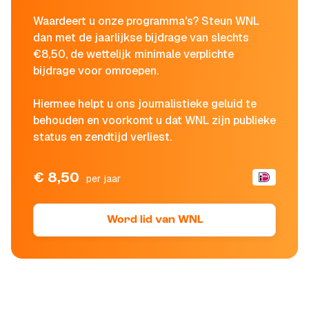
Waardeert u onze programma's? Steun WNL
dan met de jaarlijkse bijdrage van slechts
€8,50, de wettelijk minimale verplichte
bijdrage voor omroepen.
Hiermee helpt u ons journalistieke geluid te
behouden en voorkomt u dat WNL zijn publieke
status en zendtijd verliest.
€ 8,50
per jaar
Word lid van WNL