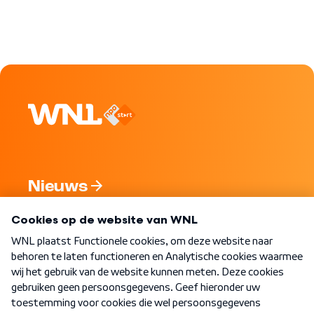
Nieuws
Programma's
Over WNL
Nieuwsbrief
Word Lid