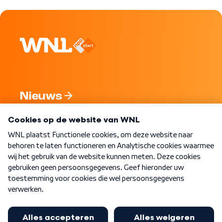
Nieuws
Programma's
Over WNL
Nieuwsbrief
Word Lid