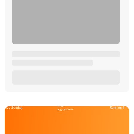
Café
Op Zondag
Sven op 1
Kockelmann