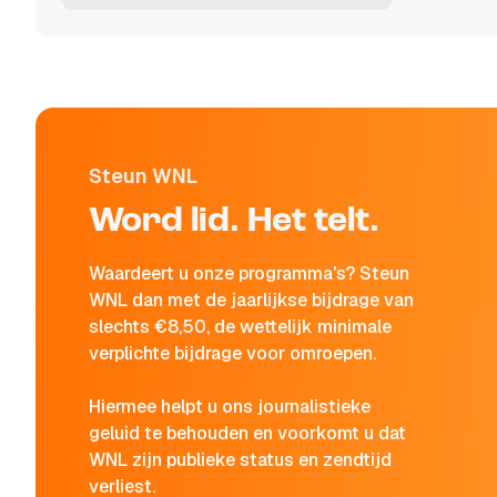
Steun WNL
Word lid. Het telt.
Waardeert u onze programma's? Steun
WNL dan met de jaarlijkse bijdrage van
slechts €8,50, de wettelijk minimale
verplichte bijdrage voor omroepen.
Hiermee helpt u ons journalistieke
geluid te behouden en voorkomt u dat
WNL zijn publieke status en zendtijd
verliest.