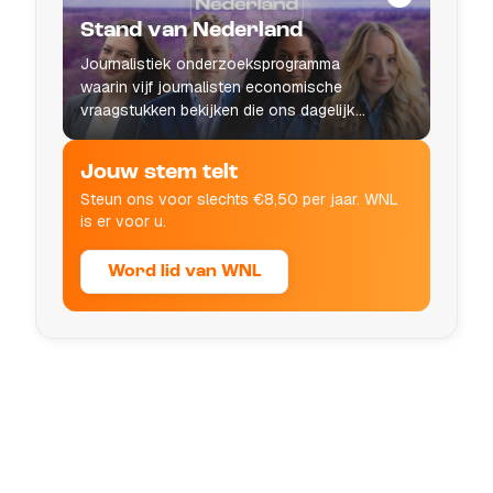
Stand van Nederland
Journalistiek onderzoeksprogramma
waarin vijf journalisten economische
vraagstukken bekijken die ons dagelijks
leven raken.
Jouw stem telt
Steun ons voor slechts €8,50 per jaar. WNL
is er voor u.
Word lid van WNL