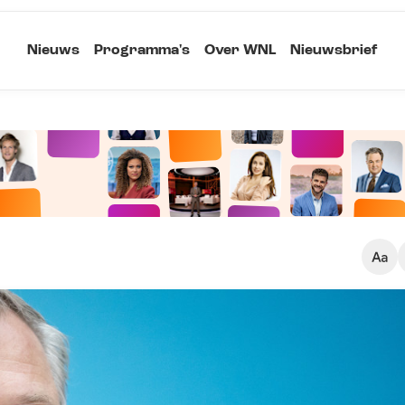
Nieuws
Programma's
Over WNL
Nieuwsbrief
Klein
Kopieer link
Standaard
Groot