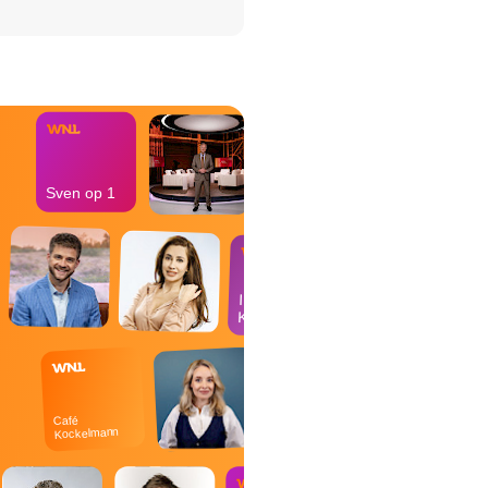
het Misdaad-
bureau
Sven op 1
In de
Kantine
Café
Kockelmann