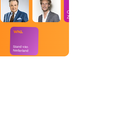
Op
Zondag
Stand van
Nederland
Goedemorgen
Nederland