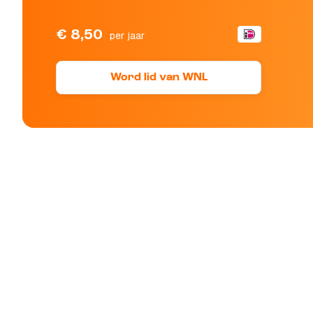
€ 8,50
per jaar
Word lid van WNL