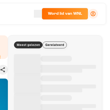
Word lid van WNL
Meest gelezen
Gerelateerd