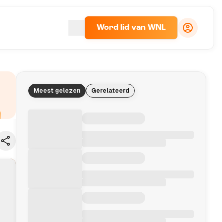
Word lid van WNL
Meest gelezen
Gerelateerd