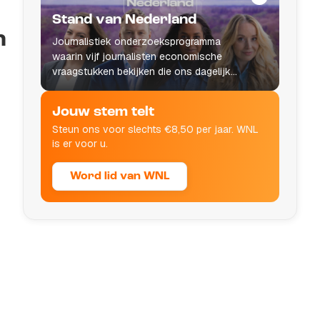
Stand van Nederland
n
Journalistiek onderzoeksprogramma
waarin vijf journalisten economische
vraagstukken bekijken die ons dagelijks
leven raken.
Jouw stem telt
Steun ons voor slechts €8,50 per jaar. WNL
is er voor u.
Word lid van WNL