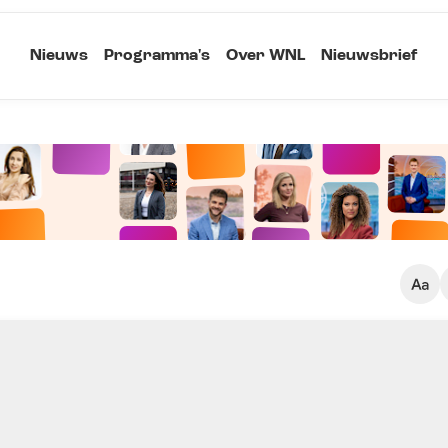
Nieuws
Programma's
Over WNL
Nieuwsbrief
Klein
Kopieer link
Standaard
Groot