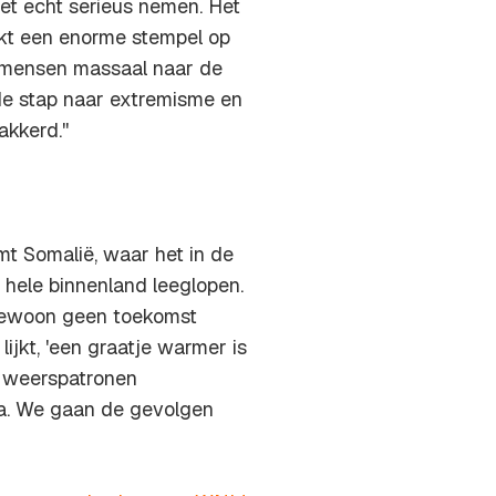
het echt serieus nemen. Het
ukt een enorme stempel op
en mensen massaal naar de
de stap naar extremisme en
kkerd.''
t Somalië, waar het in de
 hele binnenland leeglopen.
gewoon geen toekomst
ijkt, 'een graatje warmer is
t weerspatronen
pa. We gaan de gevolgen