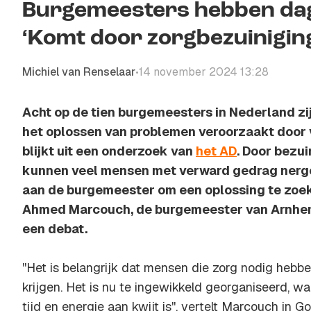
Burgemeesters hebben da
‘Komt door zorgbezuinigin
Michiel van Renselaar
14 november 2024 13:28
•
Acht op de tien burgemeesters in Nederland zijn
het oplossen van problemen veroorzaakt door 
blijkt uit een onderzoek van
het AD
. Door bezui
kunnen veel mensen met verward gedrag nergen
aan de burgemeester om een oplossing te zoe
Ahmed Marcouch, de burgemeester van Arnhem, t
een debat.
''Het is belangrijk dat mensen die zorg nodig hebb
krijgen. Het is nu te ingewikkeld georganiseerd, wa
tijd en energie aan kwijt is'', vertelt Marcouch i