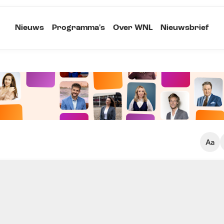
Nieuws
Programma's
Over WNL
Nieuwsbrief
Klein
Kopieer link
Standaard
Groot