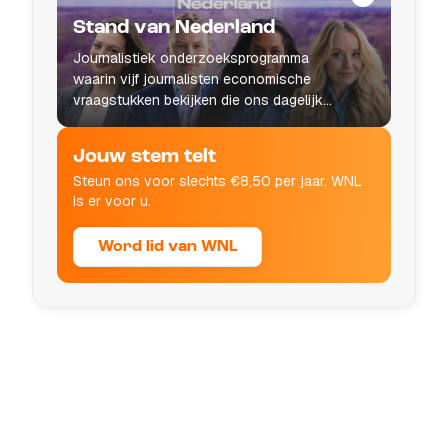
Stand van Nederland
Journalistiek onderzoeksprogramma
waarin vijf journalisten economische
vraagstukken bekijken die ons dagelijks
leven raken.
Jouw stem telt
Steun ons voor slechts €8,50 per jaar. WNL
is er voor u.
Word lid van WNL