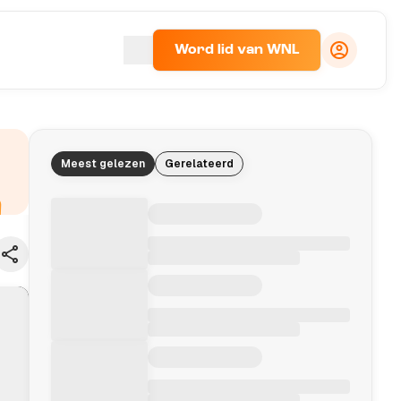
Word lid van WNL
Meest gelezen
Gerelateerd