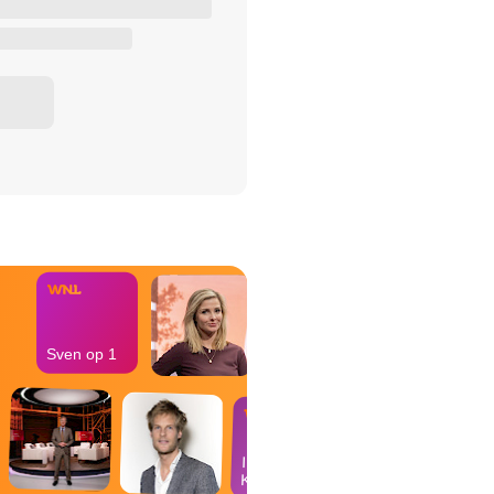
het Misdaad-
bureau
Sven op 1
In de
Kantine