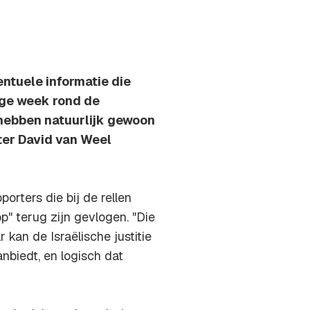
tuele informatie die
ige week rond de
 hebben natuurlijk gewoon
ter David van Weel
rters die bij de rellen
" terug zijn gevlogen. "Die
kan de Israëlische justitie
aanbiedt, en logisch dat