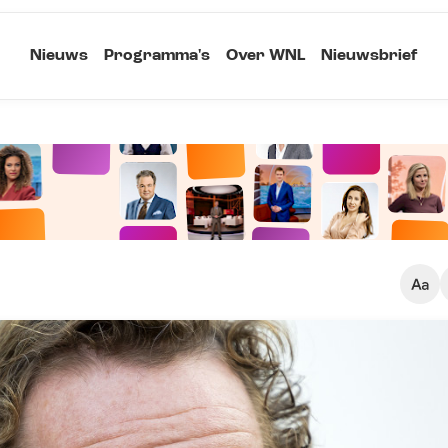
Nieuws
Programma's
Over WNL
Nieuwsbrief
Klein
Kopieer link
Standaard
Groot