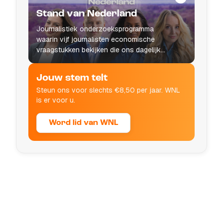
Stand van Nederland
Journalistiek onderzoeksprogramma
waarin vijf journalisten economische
vraagstukken bekijken die ons dagelijks
leven raken.
Jouw stem telt
Steun ons voor slechts €8,50 per jaar. WNL
is er voor u.
Word lid van WNL