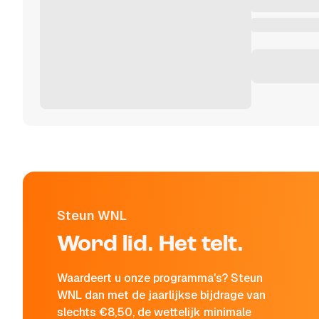
Steun WNL
Word lid. Het telt.
Waardeert u onze programma's? Steun
WNL dan met de jaarlijkse bijdrage van
slechts €8,50, de wettelijk minimale