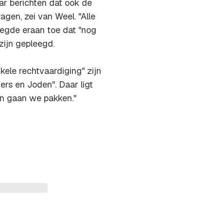
aar berichten dat ook de
gen, zei van Weel. "Alle
oegde eraan toe dat "nog
zijn gepleegd.
ele rechtvaardiging" zijn
ers en Joden". Daar ligt
en gaan we pakken."