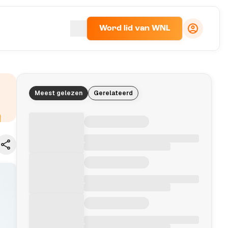
Word lid van WNL
Meest gelezen
Gerelateerd